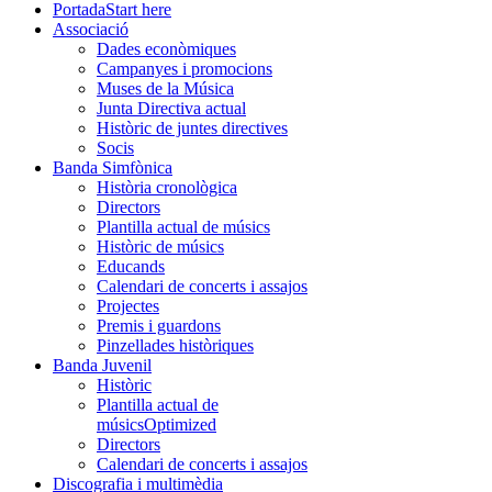
Portada
Start here
Associació
Dades econòmiques
Campanyes i promocions
Muses de la Música
Junta Directiva actual
Històric de juntes directives
Socis
Banda Simfònica
Història cronològica
Directors
Plantilla actual de músics
Històric de músics
Educands
Calendari de concerts i assajos
Projectes
Premis i guardons
Pinzellades històriques
Banda Juvenil
Històric
Plantilla actual de
músics
Optimized
Directors
Calendari de concerts i assajos
Discografia i multimèdia