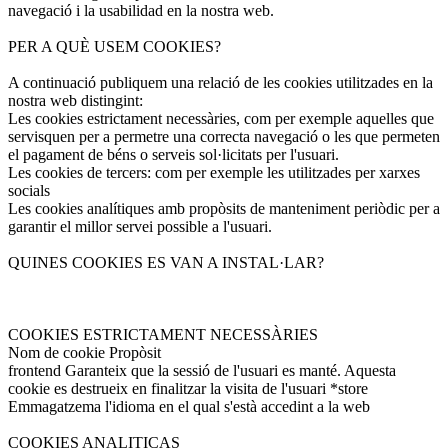
navegació i la usabilidad en la nostra web.
PER A QUÈ USEM COOKIES?
A continuació publiquem una relació de les cookies utilitzades en la
nostra web distingint:
Les cookies estrictament necessàries, com per exemple aquelles que
servisquen per a permetre una correcta navegació o les que permeten
el pagament de béns o serveis sol·licitats per l'usuari.
Les cookies de tercers: com per exemple les utilitzades per xarxes
socials
Les cookies analítiques amb propòsits de manteniment periòdic per a
garantir el millor servei possible a l'usuari.
QUINES COOKIES ES VAN A INSTAL·LAR?
COOKIES ESTRICTAMENT NECESSÀRIES
Nom de cookie Propòsit
frontend Garanteix que la sessió de l'usuari es manté. Aquesta
cookie es destrueix en finalitzar la visita de l'usuari *store
Emmagatzema l'idioma en el qual s'està accedint a la web
COOKIES ANALITICAS