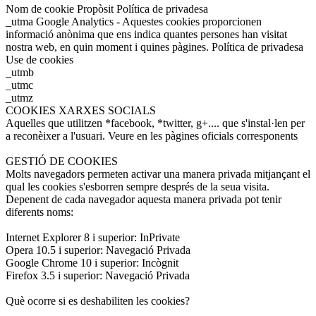
Nom de cookie Propòsit Política de privadesa
_utma Google Analytics - Aquestes cookies proporcionen
informació anònima que ens indica quantes persones han visitat
nostra web, en quin moment i quines pàgines. Política de privadesa
Use de cookies
_utmb
_utmc
_utmz
COOKIES XARXES SOCIALS
Aquelles que utilitzen *facebook, *twitter, g+.... que s'instal·len per
a reconèixer a l'usuari. Veure en les pàgines oficials corresponents
GESTIÓ DE COOKIES
Molts navegadors permeten activar una manera privada mitjançant el
qual les cookies s'esborren sempre després de la seua visita.
Depenent de cada navegador aquesta manera privada pot tenir
diferents noms:
Internet Explorer 8 i superior: InPrivate
Opera 10.5 i superior: Navegació Privada
Google Chrome 10 i superior: Incògnit
Firefox 3.5 i superior: Navegació Privada
Què ocorre si es deshabiliten les cookies?