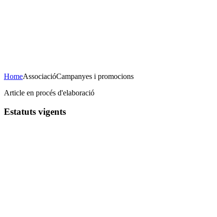
Concert de Nadal
23 de desembre de 2020
20H Casa de la Cultura
AFORAMENT LIMITAT
Home
Associació
Campanyes i promocions
Article en procés d'elaboració
Estatuts
vigents