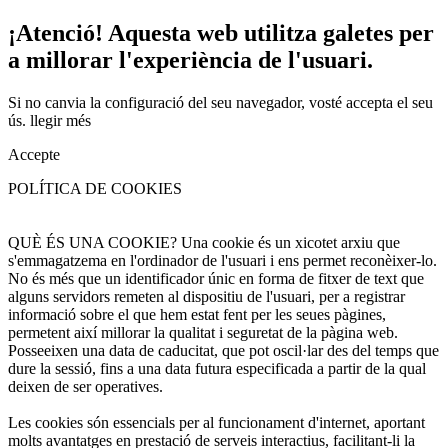
¡Atenció! Aquesta web utilitza galetes per
a millorar l'experiència de l'usuari.
Si no canvia la configuració del seu navegador, vosté accepta el seu
ús.
llegir més
Accepte
POLÍTICA DE COOKIES
QUÈ ÉS UNA COOKIE? Una cookie és un xicotet arxiu que
s'emmagatzema en l'ordinador de l'usuari i ens permet reconèixer-lo.
No és més que un identificador únic en forma de fitxer de text que
alguns servidors remeten al dispositiu de l'usuari, per a registrar
informació sobre el que hem estat fent per les seues pàgines,
permetent així millorar la qualitat i seguretat de la pàgina web.
Posseeixen una data de caducitat, que pot oscil·lar des del temps que
dure la sessió, fins a una data futura especificada a partir de la qual
deixen de ser operatives.
Les cookies són essencials per al funcionament d'internet, aportant
molts avantatges en prestació de serveis interactius, facilitant-li la