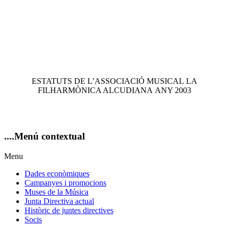
ESTATUTS DE L’ASSOCIACIÓ MUSICAL LA
FILHARMÒNICA ALCUDIANA ANY 2003
....Menú
contextual
Menu
Dades econòmiques
Campanyes i promocions
Muses de la Música
Junta Directiva actual
Històric de juntes directives
Socis