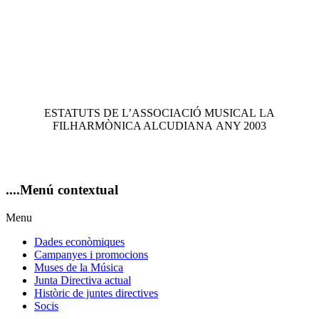
ESTATUTS DE L’ASSOCIACIÓ MUSICAL LA
FILHARMÒNICA ALCUDIANA ANY 2003
....Menú
contextual
Menu
Dades econòmiques
Campanyes i promocions
Muses de la Música
Junta Directiva actual
Històric de juntes directives
Socis