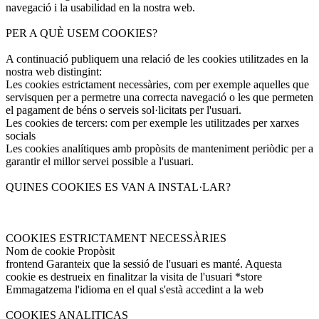
navegació i la usabilidad en la nostra web.
PER A QUÈ USEM COOKIES?
A continuació publiquem una relació de les cookies utilitzades en la
nostra web distingint:
Les cookies estrictament necessàries, com per exemple aquelles que
servisquen per a permetre una correcta navegació o les que permeten
el pagament de béns o serveis sol·licitats per l'usuari.
Les cookies de tercers: com per exemple les utilitzades per xarxes
socials
Les cookies analítiques amb propòsits de manteniment periòdic per a
garantir el millor servei possible a l'usuari.
QUINES COOKIES ES VAN A INSTAL·LAR?
COOKIES ESTRICTAMENT NECESSÀRIES
Nom de cookie Propòsit
frontend Garanteix que la sessió de l'usuari es manté. Aquesta
cookie es destrueix en finalitzar la visita de l'usuari *store
Emmagatzema l'idioma en el qual s'està accedint a la web
COOKIES ANALITICAS