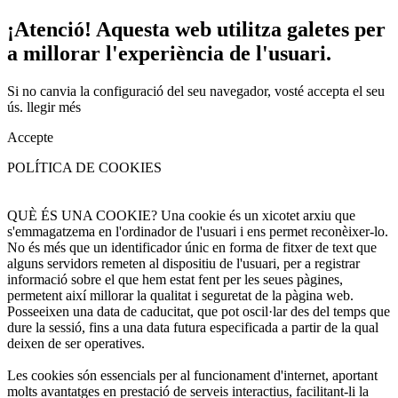
¡Atenció! Aquesta web utilitza galetes per
a millorar l'experiència de l'usuari.
Si no canvia la configuració del seu navegador, vosté accepta el seu
ús.
llegir més
Accepte
POLÍTICA DE COOKIES
QUÈ ÉS UNA COOKIE? Una cookie és un xicotet arxiu que
s'emmagatzema en l'ordinador de l'usuari i ens permet reconèixer-lo.
No és més que un identificador únic en forma de fitxer de text que
alguns servidors remeten al dispositiu de l'usuari, per a registrar
informació sobre el que hem estat fent per les seues pàgines,
permetent així millorar la qualitat i seguretat de la pàgina web.
Posseeixen una data de caducitat, que pot oscil·lar des del temps que
dure la sessió, fins a una data futura especificada a partir de la qual
deixen de ser operatives.
Les cookies són essencials per al funcionament d'internet, aportant
molts avantatges en prestació de serveis interactius, facilitant-li la