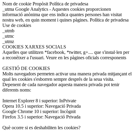
Nom de cookie Propòsit Política de privadesa
_utma Google Analytics - Aquestes cookies proporcionen
informació anònima que ens indica quantes persones han visitat
nostra web, en quin moment i quines pàgines. Política de privadesa
Use de cookies
_utmb
_utmc
_utmz
COOKIES XARXES SOCIALS
Aquelles que utilitzen *facebook, *twitter, g+.... que s'instal·len per
a reconèixer a l'usuari. Veure en les pàgines oficials corresponents
GESTIÓ DE COOKIES
Molts navegadors permeten activar una manera privada mitjançant el
qual les cookies s'esborren sempre després de la seua visita.
Depenent de cada navegador aquesta manera privada pot tenir
diferents noms:
Internet Explorer 8 i superior: InPrivate
Opera 10.5 i superior: Navegació Privada
Google Chrome 10 i superior: Incògnit
Firefox 3.5 i superior: Navegació Privada
Què ocorre si es deshabiliten les cookies?