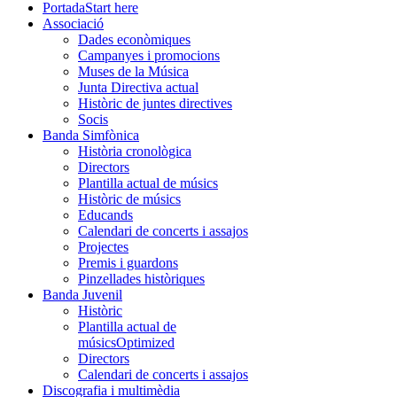
Portada
Start here
Associació
Dades econòmiques
Campanyes i promocions
Muses de la Música
Junta Directiva actual
Històric de juntes directives
Socis
Banda Simfònica
Història cronològica
Directors
Plantilla actual de músics
Històric de músics
Educands
Calendari de concerts i assajos
Projectes
Premis i guardons
Pinzellades històriques
Banda Juvenil
Històric
Plantilla actual de
músics
Optimized
Directors
Calendari de concerts i assajos
Discografia i multimèdia