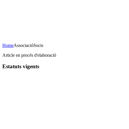
Concert de Nadal
23 de desembre de 2020
20H Casa de la Cultura
AFORAMENT LIMITAT
Home
Associació
Socis
Article en procés d'elaboració
Estatuts
vigents